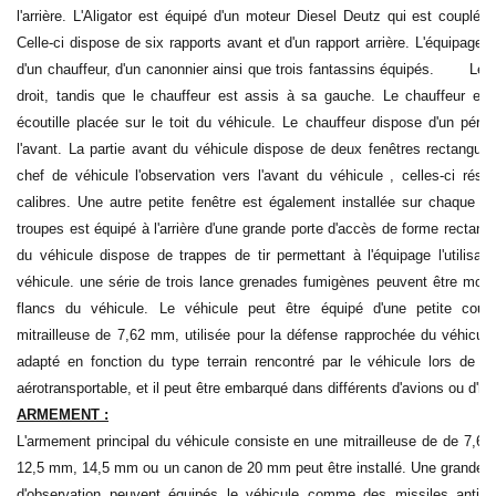
l'arrière. L'Aligator est équipé d'un moteur Diesel Deutz qui est couplé
Celle-ci dispose de six rapports avant et d'un rapport arrière. L'équipage 
d'un chauffeur, d'un canonnier ainsi que trois fantassins équipés. Le ch
droit, tandis que le chauffeur est assis à sa gauche. Le chauffeur et 
écoutille placée sur le toit du véhicule. Le chauffeur dispose d'un péris
l'avant. La partie avant du véhicule dispose de deux fenêtres rectangula
chef de véhicule l'observation vers l'avant du véhicule , celles-ci rés
calibres. Une autre petite fenêtre est également installée sur chaque p
troupes est équipé à l'arrière d'une grande porte d'accès de forme rectangu
du véhicule dispose de trappes de tir permettant à l'équipage l'utilisati
véhicule. une série de trois lance grenades fumigènes peuvent être montés
flancs du véhicule. Le véhicule peut être équipé d'une petite coupol
mitrailleuse de 7,62 mm, utilisée pour la défense rapprochée du véhicul
adapté en fonction du type terrain rencontré par le véhicule lors de 
aérotransportable, et il peut être embarqué dans différents d'avions ou d'hé
ARMEMENT :
L'armement principal du véhicule consiste en une mitrailleuse de de 7,62
12,5 mm, 14,5 mm ou un canon de 20 mm peut être installé. Une grande s
d'observation peuvent équipés le véhicule comme des missiles anticha