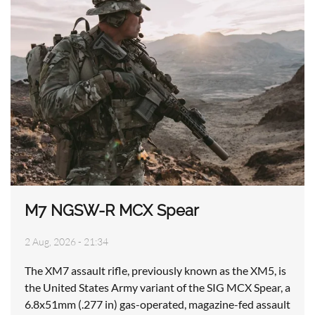
M7 NGSW-R MCX Spear
2 Aug, 2026 - 21:34
The XM7 assault rifle, previously known as the XM5, is
the United States Army variant of the SIG MCX Spear, a
6.8x51mm (.277 in) gas-operated, magazine-fed assault