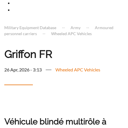
Military Equipment Database
Army
Armoured
personnel carriers
Wheeled APC Vehicles
Griffon FR
26 Apr, 2026 - 3:13
Wheeled APC Vehicles
Véhicule blindé multirôle à