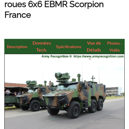
roues 6x6 EBMR Scorpion
France
Données
Vue de
Photos -
Description
Spécifications
Tech.
Détails
Vidéo