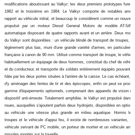
modifications aboutissant au Valkyr; les deux premiers prototypes furen
1982 et le troisième en 1984. Le Valkyr comporte de notables amélio
rapport au véhicule initial, et beaucoup le considèrent comme un nouveau 
propulsé par un moteur Diesel General Motors de modèle AT-545 e
automatique disposant de quatre rapports avant et un arrière. Deux mod
du Valkyr sont disponibles : un véhicule blindé de transport de troupes, et
légèrement plus bas, muni d'une grande variété d'armes, en particulier d'
française à canon de 90 mm. Utilisé comme transport de troupe, le véhicul
habituellement un équipage de deux hommes, constitué du chef de véhicule
et du conducteur, et transporte dix soldats entièrement équipés pouvant sor
hâte par les deux portes situées à l'arrière de la caisse. Le cas échéant, il
d'y aménager des fentes de tir et des épiscopes, enfin on peut se procur
gamme d'équipements optionnels, comprenant des appareils de vision noc
dispositif anti-émeute. Totalement amphibie, le Valkyr est propulsé dans l
roues, auxquelles s'ajoutent parfois deux hydrojets, disponibles en option, 
au véhicule une vitesse plus grande en milieu aquatique. Hormis le t
troupes et le véhicule d'appui feu, il existe de nombreuses variantes, 
véhicule servant de PC mobile, un porteur de mortier et un véhicule anti
missiles montés sur la tourelle.