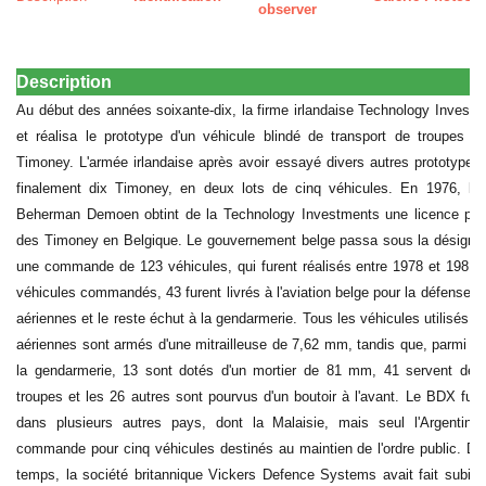
observer
Description
Au début des années soixante-dix, la firme irlandaise Technology Invest
et réalisa le prototype d'un véhicule blindé de transport de troupes 4
Timoney. L'armée irlandaise après avoir essayé divers autres prototype
finalement dix Timoney, en deux lots de cinq véhicules. En 1976, la 
Beherman Demoen obtint de la Technology Investments une licence pour
des Timoney en Belgique. Le gouvernement belge passa sous la désigna
une commande de 123 véhicules, qui furent réalisés entre 1978 et 1981.
véhicules commandés, 43 furent livrés à l'aviation belge pour la défense 
aériennes et le reste échut à la gendarmerie. Tous les véhicules utilisés pa
aériennes sont armés d'une mitrailleuse de 7,62 mm, tandis que, parmi c
la gendarmerie, 13 sont dotés d'un mortier de 81 mm, 41 servent de t
troupes et les 26 autres sont pourvus d'un boutoir à l'avant. Le BDX fut
dans plusieurs autres pays, dont la Malaisie, mais seul l'Argentin
commande pour cinq véhicules destinés au maintien de l'ordre public. D
temps, la société britannique Vickers Defence Systems avait fait subir