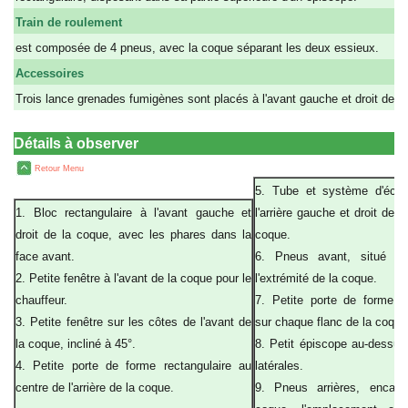
Train de roulement
est composée de 4 pneus, avec la coque séparant les deux essieux.
Accessoires
Trois lance grenades fumigènes sont placés à l'avant gauche et droit de l
Détails à observer
Retour Menu
5. Tube et système d'éch
1. Bloc rectangulaire à l'avant gauche et
l'arrière gauche et droit des 
droit de la coque, avec les phares dans la
coque.
face avant.
6. Pneus avant, situé à 
2. Petite fenêtre à l'avant de la coque pour le
l'extrémité de la coque.
chauffeur.
7. Petite porte de forme re
3. Petite fenêtre sur les côtes de l'avant de
sur chaque flanc de la coque
la coque, incliné à 45°.
8. Petit épiscope au-dessus
4. Petite porte de forme rectangulaire au
latérales.
centre de l'arrière de la coque.
9. Pneus arrières, encast