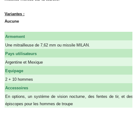
Variantes :
Aucune
Armement
B
Une mitrailleuse de 7,62 mm ou missile MILAN.
1
m
Pays utilisateurs
P
Argentine et Mexique
1
Equipage
V
2 + 10 hommes
4
Accessoires
A
En options, un système de vision nocturne, des fentes de tir, et des
épiscopes pour les hommes de troupe
9
a
a