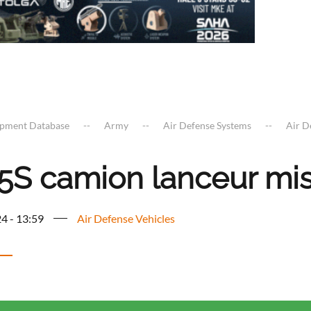
ipment Database
Army
Air Defense Systems
Air D
5S camion lanceur mis
4 - 13:59
Air Defense Vehicles