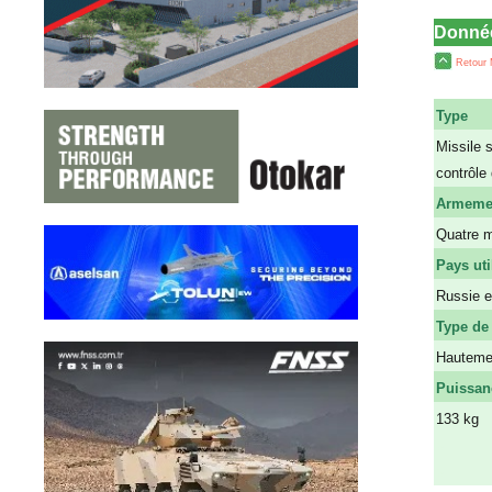
Donnée
Retour
Type
Missile 
contrôle
Armeme
Quatre m
Pays uti
Russie et
Type de 
Hautemen
Puissan
133 kg
a
a