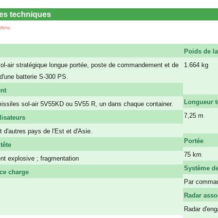
s techniques
 Menu
Poids de l
sol-air stratégique longue portée, poste de commandement et de
1.664 kg
 d'une batterie S-300 PS.
a
a
nt
Longueur t
issiles sol-air 5V55KD ou 5V55 R, un dans chaque container.
7,25 m
lisateurs
a
 d'autres pays de l'Est et d'Asie.
Portée
tête
75 km
t explosive ; fragmentation
Système de
ce charge
Par comman
Radar asso
Radar d'eng