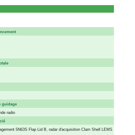
ancement
otale
 guidage
de radio
cié
agement 5N63S Flap Lid B, radar d'acquisition Clam Shell LEMS