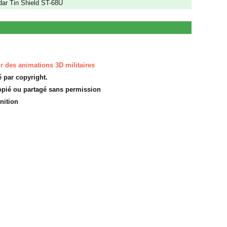
dar Tin Shield ST-68U
r des animations 3D militaires
é par copyright.
 copié ou partagé sans permission
nition