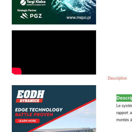
Description
Descri
Le systè
rapport 
montés à 