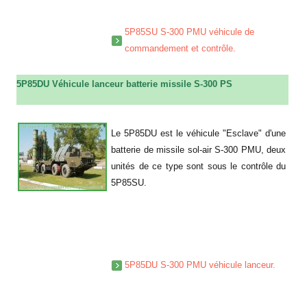
5P85SU S-300 PMU véhicule de
commandement et contrôle.
5P85DU Véhicule lanceur batterie missile S-300 PS
a
Le 5P85DU est le véhicule "Esclave" d'une
batterie de missile sol-air S-300 PMU, deux
unités de ce type sont sous le contrôle du
5P85SU.
a
a
a
5P85DU S-300 PMU véhicule lanceur.