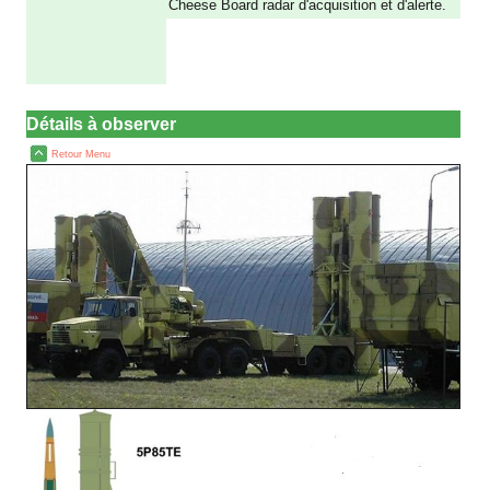
Cheese Board radar d'acquisition et d'alerte.
a
a
a
Détails à observer
Retour Menu