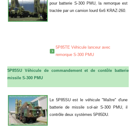
pour batterie S-300 PMU, la remorque est
tractée par un camion lourd 6x6 KRAZ-260.
a
a
a
5P85TE Véhicule lanceur avec
remorque S-300 PMU
5P85SU Véhicule de commandement et de contôle batterie
missile S-300 PMU
a
Le 5P85SU est le véhicule "Maître" d'une
batterie de missile sol-air S-300 PMU, il
contrôle deux systèmes 5P85DU.
a
a
a