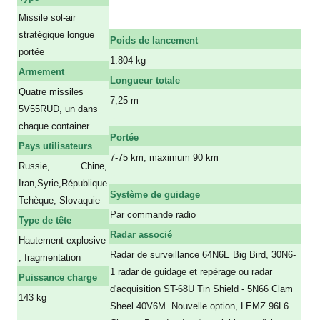
Missile sol-air
stratégique longue
Poids de lancement
portée
1.804 kg
Armement
Longueur totale
Quatre missiles
7,25 m
5V55RUD, un dans
a
chaque container.
Portée
Pays utilisateurs
7-75 km, maximum 90 km
Russie, Chine,
a
Iran,Syrie,République
Système de guidage
Tchèque, Slovaquie
Par commande radio
Type de tête
Radar associé
Hautement explosive
Radar de surveillance 64N6E Big Bird, 30N6-
; fragmentation
1 radar de guidage et repérage ou radar
Puissance charge
d'acquisition ST-68U Tin Shield - 5N66 Clam
143 kg
Sheel 40V6M. Nouvelle option, LEMZ 96L6
a