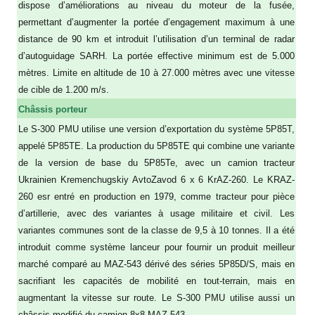
dispose d’améliorations au niveau du moteur de la fusée,
permettant d’augmenter la portée d’engagement maximum à une
distance de 90 km et introduit l’utilisation d’un terminal de radar
d’autoguidage SARH. La portée effective minimum est de 5.000
mètres. Limite en altitude de 10 à 27.000 mètres avec une vitesse
de cible de 1.200 m/s.
Châssis porteur
Le S-300 PMU utilise une version d’exportation du système 5P85T,
appelé 5P85TE. La production du 5P85TE qui combine une variante
de la version de base du 5P85Te, avec un camion tracteur
Ukrainien Kremenchugskiy AvtoZavod 6 x 6 KrAZ-260. Le KRAZ-
260 esr entré en production en 1979, comme tracteur pour pièce
d’artillerie, avec des variantes à usage militaire et civil. Les
variantes communes sont de la classe de 9,5 à 10 tonnes. Il a été
introduit comme système lanceur pour fournir un produit meilleur
marché comparé au MAZ-543 dérivé des séries 5P85D/S, mais en
sacrifiant les capacités de mobilité en tout-terrain, mais en
augmentant la vitesse sur route. Le S-300 PMU utilise aussi un
châssis modifié du camion 8x8 MAZ-543.