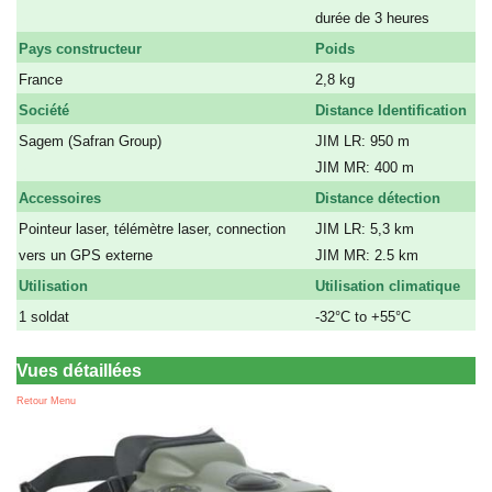
a
durée de 3 heures
Pays constructeur
Poids
France
2,8 kg
Société
Distance Identification
Sagem (Safran Group)
JIM LR: 950 m
a
JIM MR: 400 m
Accessoires
Distance détection
Pointeur laser, télémètre laser, connection
JIM LR: 5,3 km
vers un GPS externe
JIM MR: 2.5 km
Utilisation
Utilisation climatique
1 soldat
-32°C to +55°C
Vues détaillées
Retour Menu