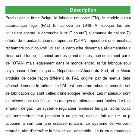
a
Description
Produit par la firme Belge, la fabrique nationale (FN), le modèle aujourd'h
automatique léger (FAL) fut achevé en 1948. A l'époque les premie
utilisaient encore la cartouche kurz (" courte") allemande de calibre 7,
efforts de standardisation entrepris par l'OTAN imposèrent une modification
rechambré pour pouvoir utiliser la cartouche désormais réglementaire d
Sous cette forme, il connut un très grand succès, non seulement par le
de l'OTAN, mais également dans le monde entier, et fut fabriqué sous l
pays aussi différents que la République d'Afrique du Sud, et le Mexiqu
produits de cette façon différent du FAL originel par de menus détails
général demeure le même. Le FAL est une arme robuste, produite selo
de fabrication qui sont celles d'une époque révolue. Les matériaux sont de
les pièces sont usinées et les marges de tolérance sont faibles. Le fonct
emprunt de gaz : un système régulateur repousse les gaz, sortis du can
qui transmettent leur pression à un piston; celui-ci fait reculer un por
actionne à son tour une culasse rotative; Le système de verrouillag
retardée, afin d'accroître la fiabilité de l'ensemble.. Le tir en automatique 