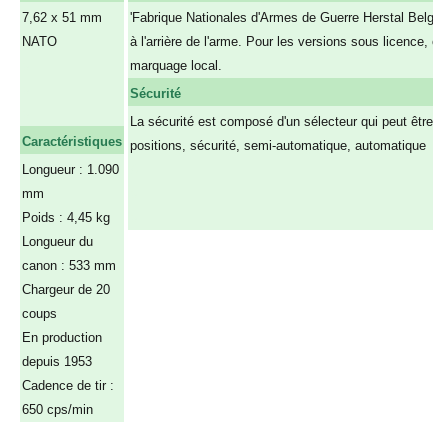
7,62 x 51 mm
'Fabrique Nationales d'Armes de Guerre Herstal Belgium
NATO
à l'arrière de l'arme. Pour les versions sous licence, on
a
marquage local.
a
Sécurité
a
La sécurité est composé d'un sélecteur qui peut être à 
Caractéristiques
positions, sécurité, semi-automatique, automatique
Longueur : 1.090
A
mm
a
Poids : 4,45 kg
a
Longueur du
canon : 533 mm
Chargeur de 20
coups
En production
depuis 1953
Cadence de tir :
650 cps/min