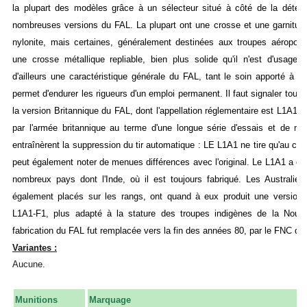
la plupart des modèles grâce à un sélecteur situé à côté de la détente
nombreuses versions du FAL. La plupart ont une crosse et une garniture
nylonite, mais certaines, généralement destinées aux troupes aéroport
une crosse métallique repliable, bien plus solide qu'il n'est d'usage. 
d'ailleurs une caractéristique générale du FAL, tant le soin apporté à sa 
permet d'endurer les rigueurs d'un emploi permanent. Il faut signaler tout 
la version Britannique du FAL, dont l'appellation réglementaire est L1A1. E
par l'armée britannique au terme d'une longue série d'essais et de mod
entraînèrent la suppression du tir automatique : LE L1A1 ne tire qu'au co
peut également noter de menues différences avec l'original. Le L1A1 a ét
nombreux pays dont l'Inde, où il est toujours fabriqué. Les Australiens
également placés sur les rangs, ont quand à eux produit une version p
L1A1-F1, plus adapté à la stature des troupes indigènes de la Nouve
fabrication du FAL fut remplacée vers la fin des années 80, par le FNC d
Variantes :
Aucune.
Munitions
Marquage