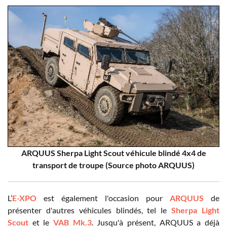
ARQUUS Sherpa Light Scout véhicule blindé 4x4 de
transport de troupe (Source photo ARQUUS)
L’
E-XPO
est également l'occasion pour
ARQUUS
de
présenter d'autres véhicules blindés, tel le
Sherpa Light
Scout
et le
VAB Mk.3
. Jusqu'à présent, ARQUUS a déjà