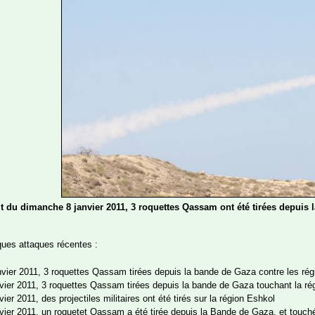
t du dimanche 8 janvier 2011, 3 roquettes Qassam ont été tirées depuis la 
ques attaques récentes :
anvier 2011, 3 roquettes Qassam tirées depuis la bande de Gaza contre les ré
nvier 2011, 3 roquettes Qassam tirées depuis la bande de Gaza touchant la r
vier 2011, des projectiles militaires ont été tirés sur la région Eshkol
nvier 2011, un roquetet Qassam a été tirée depuis la Bande de Gaza, et touché