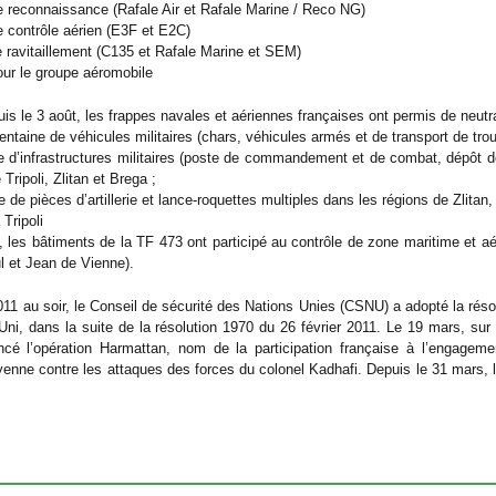
de reconnaissance (Rafale Air et Rafale Marine / Reco NG)
de contrôle aérien (E3F et E2C)
de ravitaillement (C135 et Rafale Marine et SEM)
pour le groupe aéromobile
is le 3 août, les frappes navales et aériennes françaises ont permis de neutral
centaine de véhicules militaires (chars, véhicules armés et de transport de tr
ne d’infrastructures militaires (poste de commandement et de combat, dépôt d
 Tripoli, Zlitan et Brega ;
e de pièces d’artillerie et lance-roquettes multiples dans les régions de Zlitan
 Tripoli
, les bâtiments de la TF 473 ont participé au contrôle de zone maritime et aé
l et Jean de Vienne).
1 au soir, le Conseil de sécurité des Nations Unies (CSNU) a adopté la résoluti
i, dans la suite de la résolution 1970 du 26 février 2011. Le 19 mars, sur 
é l’opération Harmattan, nom de la participation française à l’engagement 
byenne contre les attaques des forces du colonel Kadhafi. Depuis le 31 mars