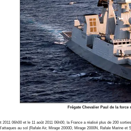
Frégate Chevalier Paul de la force 
t 2011 06h00 et le 11 août 2011 06h00, la France a réalisé plus de 200 sorties
 d’attaques au sol (Rafale Air, Mirage 2000D, Mirage 2000N, Rafale Marine e