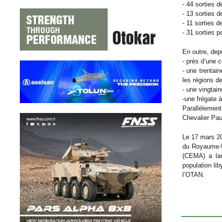
- 44 sorties 
- 13 sorties 
- 11 sorties 
- 31 sorties 
En outre, depu
- près d’une 
- une trentai
les régions de
- une vingtain
-une frégate à
Parallèlement
Chevalier Pau
Le 17 mars 201
du Royaume-Un
(CEMA) a lanc
population li
l’OTAN.