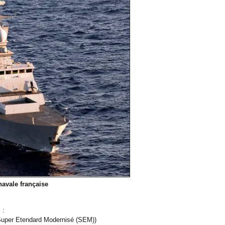
navale française
 :
t Super Etendard Modernisé (SEM))