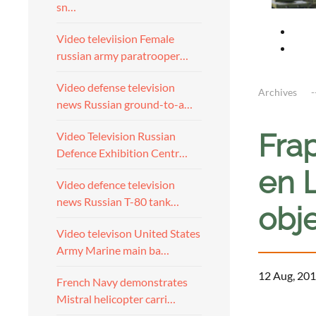
sn…
Video televiision Female
russian army paratrooper…
Video defense television
Archives
news Russian ground-to-a…
Fra
Video Television Russian
Defence Exhibition Centr…
en L
Video defence television
news Russian T-80 tank…
obje
Video televison United States
Army Marine main ba…
12 Aug, 201
French Navy demonstrates
Mistral helicopter carri…
a