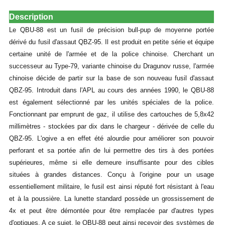
Description
Le QBU-88 est un fusil de précision bull-pup de moyenne portée
dérivé du fusil d'assaut QBZ-95. Il est produit en petite série et équipe
certaine unité de l'armée et de la police chinoise. Cherchant un
successeur au Type-79, variante chinoise du Dragunov russe, l'armée
chinoise décide de partir sur la base de son nouveau fusil d'assaut
QBZ-95. Introduit dans l'APL au cours des années 1990, le QBU-88
est également sélectionné par les unités spéciales de la police.
Fonctionnant par emprunt de gaz, il utilise des cartouches de 5,8x42
millimètres - stockées par dix dans le chargeur - dérivée de celle du
QBZ-95. L'ogive a en effet été alourdie pour améliorer son pouvoir
perforant et sa portée afin de lui permettre des tirs à des portées
supérieures, même si elle demeure insuffisante pour des cibles
situées à grandes distances. Conçu à l'origine pour un usage
essentiellement militaire, le fusil est ainsi réputé fort résistant à l'eau
et à la poussière. La lunette standard possède un grossissement de
4x et peut être démontée pour être remplacée par d'autres types
d'optiques. A ce sujet, le QBU-88 peut ainsi recevoir des systèmes de