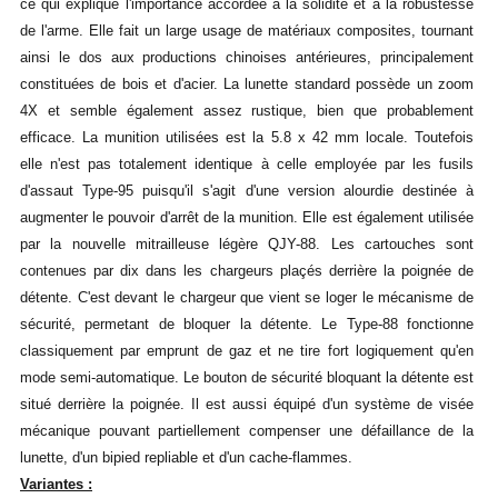
ce qui explique l'importance accordée à la solidité et à la robustesse
de l'arme. Elle fait un large usage de matériaux composites, tournant
ainsi le dos aux productions chinoises antérieures, principalement
constituées de bois et d'acier. La lunette standard possède un zoom
4X et semble également assez rustique, bien que probablement
efficace. La munition utilisées est la 5.8 x 42 mm locale. Toutefois
elle n'est pas totalement identique à celle employée par les fusils
d'assaut Type-95 puisqu'il s'agit d'une version alourdie destinée à
augmenter le pouvoir d'arrêt de la munition. Elle est également utilisée
par la nouvelle mitrailleuse légère QJY-88. Les cartouches sont
contenues par dix dans les chargeurs plaçés derrière la poignée de
détente. C'est devant le chargeur que vient se loger le mécanisme de
sécurité, permetant de bloquer la détente. Le Type-88 fonctionne
classiquement par emprunt de gaz et ne tire fort logiquement qu'en
mode semi-automatique. Le bouton de sécurité bloquant la détente est
situé derrière la poignée. Il est aussi équipé d'un système de visée
mécanique pouvant partiellement compenser une défaillance de la
lunette, d'un bipied repliable et d'un cache-flammes.
Variantes :