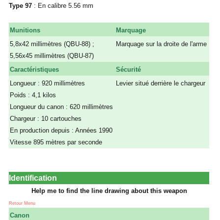
Type 97
: En calibre 5.56 mm
Munitions
Marquage
5,8x42 millimètres (QBU-88) ;
Marquage sur la droite de l'arme
5,56x45 millimètres (QBU-87)
a
Caractéristiques
Sécurité
Longueur : 920 millimètres
Levier situé derrière le chargeur
Poids : 4,1 kilos
a
Longueur du canon : 620 millimètres
a
Chargeur : 10 cartouches
a
En production depuis : Années 1990
a
Vitesse 895 mètres par seconde
a
Identification
Help me to find the line drawing about this weapon
Retour Menu
Canon