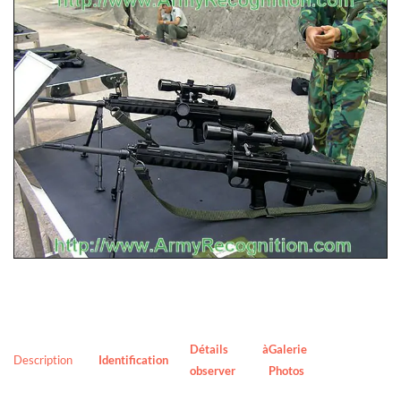
Détails à
Galerie
Description
Identification
observer
Photos