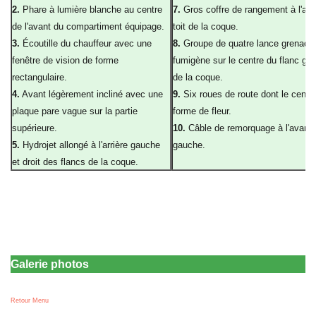
2.
Phare à lumière blanche au centre
7.
Gros coffre de rangement à l'arri
de l'avant du compartiment équipage.
toit de la coque.
3.
Écoutille du chauffeur avec une
8.
Groupe de quatre lance grenade
fenêtre de vision de forme
fumigène sur le centre du flanc ga
rectangulaire.
de la coque.
4.
Avant légèrement incliné avec une
9.
Six roues de route dont le centr
plaque pare vague sur la partie
forme de fleur.
supérieure.
10.
Câble de remorquage à l'avant 
5.
Hydrojet allongé à l'arrière gauche
gauche.
et droit des flancs de la coque.
a
Galerie photos
Retour Menu