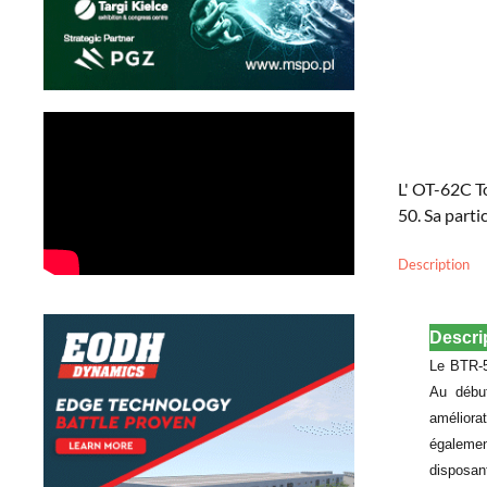
L' OT-62C To
50. Sa parti
Description
Descri
Le BTR-5
Au début
améliora
égalemen
disposant