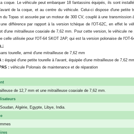
 la coque. Le véhicule peut embarquer 18 fantassins équipés, ils sont instal
'avant de la coque, et au centre du véhicule. Celui-ci dispose d'une petite 
on du Topas st assurée par un moteur de 300 CV, couplé à une transmission à
une différence par rapport à la version tchèque de l'OT-62C, en effet le véh
t d'une mitrailleuse coaxiale de 7,62 mm. Pour cette version, le véhicule ne
celle utilisée pour l'OT-64 SKOT 2AP, qui est la version polonaise de l'OT-6
s :
sans tourelle, armé d'une mitrailleuse de 7,62 mm
 :
équipé d'une petite tourelle à l'avant, équipée d'une mitrailleuse de 7,62 m
PAS :
véhicule Polonais de maintenance et de réparation
nt
ailleuse de 12,7 mm et une mitrailleuse coaxiale de 7,62 mm.
lisateurs
Soudan, Algérie, Egypte, Libye, India.
ge
ommes
ires