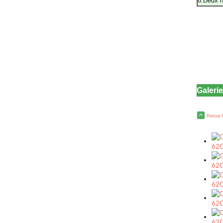
6.Deux h
Galeri
Retour