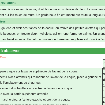
e roulement
osé de six roues de route, dont le centre a un dessin de fleur. La roue tendeus
ent sur les roues de route. Un garde-boue fin est monté sur toute la longueur 
ires
ère gauche et droit des flancs de la coque, on trouve des petites ailettes qui 
e de la coque, on trouve deux hydrojets, qui ont une forme de palme. Un grand 
 gauche et à droite. Un petit schnorkel de forme rectangulaire est monté à l'ar
s à observer
 Menu
7
8
pare vague sur la partie supérieure de l'avant de la coque.
9
petits blocs arrondis qui resortent de l'avant de la coque, placé à gauche et
d
 de l'emplacement du chauffeur.
1
cement du chauffeur au centre de l'avant de la coque.
1
le avec la partie supérieure arrondie.
1
marche-pied, à l'arrière gauche et droit de la coque.
t