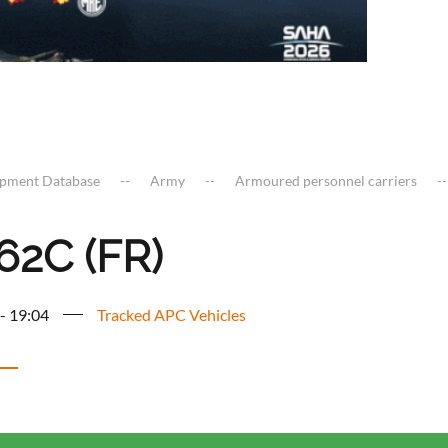
ipment Database
Army
Armoured personnel carriers
62C (FR)
 - 19:04
Tracked APC Vehicles