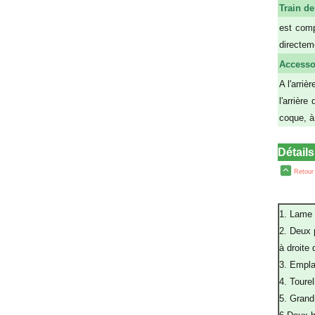
Train d
est comp
directem
Accesso
A l'arri
l'arrièr
coque, à
Détail
Retour
1. Lame 
2. Deux 
à droite
3. Empla
4. Tourel
5. Grand 