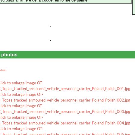
ydrojets à l'arrière de la coque, en forme de palme.
a
a
e photos
 Menu