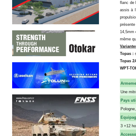
flanc de
assis à l
propulsi
présente 
14,5mm e
même que 
Variante
Topas :
Topas 2A
WPT-TO
Armeme
Une mitr
Pays uti
Pologne,
Equipa
3 +12 h
Accesso