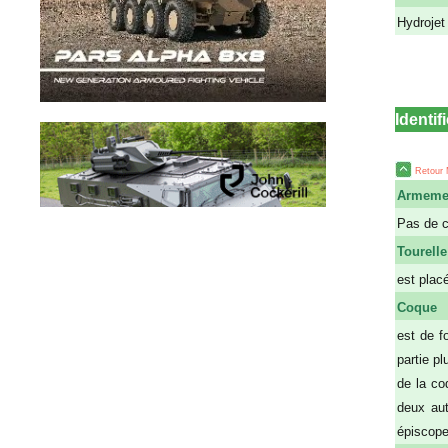
Hydrojet 
Identif
Retour
Armeme
Pas de c
Tourelle
est placé
Coque
est de f
partie p
de la co
deux aut
épiscope