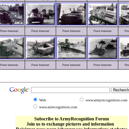
From Internet
From Internet
From Internet
From Internet
Fro
From Internet
From Internet
From Internet
From Internet
Fro
Web
www.armyrecognition.com
www.airrecognition.com
Subscribe to ArmyRecognition Forum
Join us to exchange pictures and information