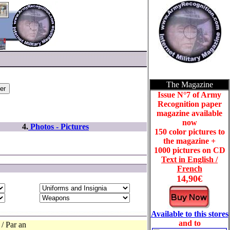
The Magazine
Issue
N°7 of Army
Recognition paper
magazine available
now
4.
Photos - Pictures
150 color pictures to
the magazine +
1000 pictures on CD
Text in English /
French
14,90€
Available to this stores
and to
/ Par an