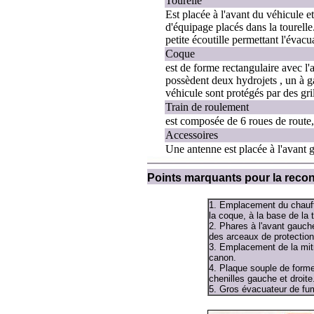
Tourelle
Est placée à l'avant du véhicule e
d'équipage placés dans la tourelle.
petite écoutille permettant l'évacu
Coque
est de forme rectangulaire avec l'
possèdent deux hydrojets , un à ga
véhicule sont protégés par des gril
Train de roulement
est composée de 6 roues de route, 
Accessoires
Une antenne est placée à l'avant g
Points marquants pour la rec
1. Emplacement du chauffe
la coque, à la base de la t
2. Phares à l'avant gauche
des arceaux de protection
3. Emplacement de la mit
canon.
4. Plaque souple de forme
chenilles gauche et droite
5. Gros évacuateur de fu