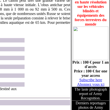
 Le canon peut tirer une grande variété de
en haute résolution
à haute vitesse initiale. L’obus antichar peut
sur les véhicules
ser 58 mm à 1 000 m ou 92 mm à 500 m. Ces
blindés et
sons, que de nombreuses unités Russe se soient
équipements des
a seule préparation consiste à relever le brise
forces terrestres du
milieu aquatique est de 65 km. Pour permettre
monde
Prix : 100 € pour 1 an
d'accès
Price : 100 € for one
year access
Subscribe here
Abonnez vous ici
destiné aux
The laste photograph
report of Army
Recognition.
Derniers reportages
photos de Army