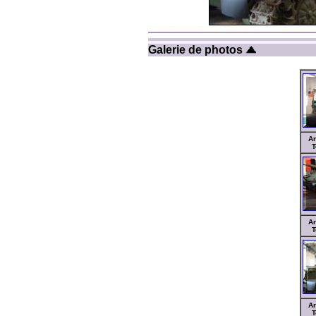
Galerie de photos
Ar
T
Ar
T
Ar
T