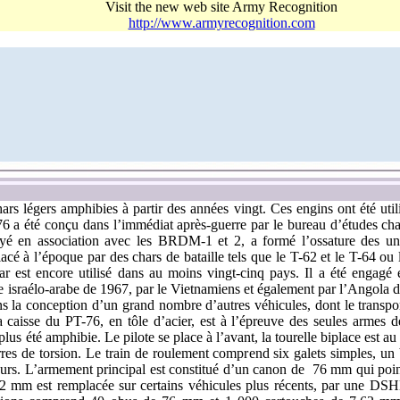
Visit the new web site Army Recognition
http://www.armyrecognition.com
ars légers amphibies à partir des années vingt. Ces engins ont été uti
76 a été conçu dans l’immédiat après-guerre par le bureau d’études c
yé en association avec les BRDM-1 et 2, a formé l’ossature des un
acé à l’époque par des chars de bataille tels que le T-62 et le T-64 ou 
ar est encore utilisé dans au moins vingt-cinq pays. Il a été engagé 
re israélo-arabe de 1967, par le Vietnamiens et également par l’Angola 
ns la conception d’un grand nombre d’autres véhicules, dont le transp
caisse du PT-76, en tôle d’acier, est à l’épreuve des seules armes de
plus été amphibie. Le pilote se place à l’avant, la tourelle biplace est au 
res de torsion. Le train de roulement comprend six galets simples, un b
teurs. L’armement principal est constitué d’un canon de
76 mm qui point
,62 mm est remplacée sur certains véhicules plus récents, par une 