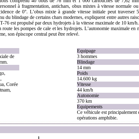
nitions comprend 40 obus de 76 mm et 1 000 cartouches de 7,62 mm.
ersonnel à fragmentation, antichars, obus mixtes à vitesse normale ou 
idence de 0°. L’obus mixte à grande vitesse initiale peut traver
nu du blindage de certains chars modernes, expliquent entre autres rai
 PT-76 est propulsé par deux hydrojets à la vitesse maximale de 10 km/h. l
en route les pompes de cale et les hydrojets. L’autonomie maximale en 
ame, son épiscope central peut être relevé.
Equipage
xiale de
3 hommes
 mm.
Blindage
14 mm
go,
Poids
,
14.600 kg
ua, Corée
Vitesse
etnam,
44 km/h
Autonomie
370 km
Equipements
Ce véhicule est principalement 
opérations amphibie.