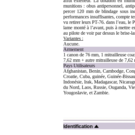
affût extérieur. La dotation en mu
munitions : obus antipersonnel, antip
percer 120 mm de blindage sous inc
performances insuffisantes, compte te
vu retirer leurs PT-76. dans l’eau, le
lame monté à l’avant, puis à mettre 
au pilote de voir par dessus le brise-l
Variantes :
Aucune.
Armement
1 canon de 76 mm, 1 mitrailleuse coa
7,62 mm + autre mitrailleuse de 7,62
Pays Utilisateurs
Afghanistan, Benin, Cambodge, Con
Croatie, Cuba, guinée, Guinée-Bissau
Indonésie, Irak, Madagascar, Nicarag
du Nord, Laos, Russie, Ouganda, Vi
Yougoslavie, et Zambie.
Identification