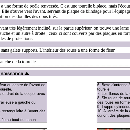
t a une forme de poêle renversée. C'est une tourelle biplace, mais l'éco
 Elle s'ouvre vers l'avant, servant de plaque de blindage pour l'équipage.
ation des douilles des obus tirés.
avant très légèrement incliné, sur la partie supérieur, on trouve une lame
uche et un autre à droite , ceux-ci sont couverts par des plaques en fo
les de protections.
sans galets supports. L'intérieur des roues a une forme de fleur.
auche de la tourelle .
onnaissance
ur au centre de l'avant de
6. Base d'antenne à
ourelle.
tourelle.
 et droit de la coque, avec
7. Les flancs de la 
.
8. Six roues de rou
railleuse à gauche du
des roues en forme 
9. Trappe cylindrique
 rectangulaire à l'avant des
10. A l'arrière de l
.
qui ont des plaques
mée au bout du canon.
A
a